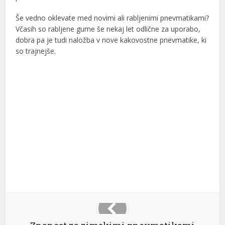
Še vedno oklevate med novimi ali rabljenimi pnevmatikami?
Včasih so rabljene gume še nekaj let odlične za uporabo,
dobra pa je tudi naložba v nove kakovostne pnevmatike, ki
so trajnejše.
Facebook
X
LinkedIn
Reddit
Email