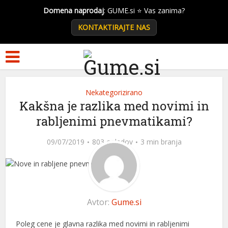
Domena naprodaj
: GUME.si ⭐ Vas zanima?
KONTAKTIRAJTE NAS
Nekategorizirano
Kakšna je razlika med novimi in
rabljenimi pnevmatikami?
09/07/2019
803 ogledov
3 min branja
Avtor:
Gume.si
Poleg cene je glavna razlika med novimi in rabljenimi