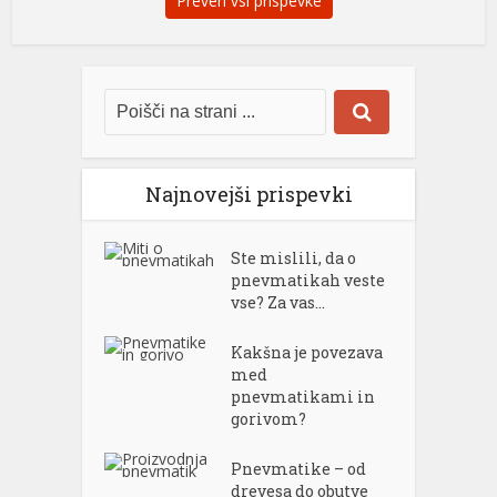
Preveri vsi prispevke
Najnovejši prispevki
Ste mislili, da o
pnevmatikah veste
vse? Za vas...
Kakšna je povezava
med
pnevmatikami in
gorivom?
Pnevmatike – od
drevesa do obutve