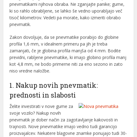
pnevmatikami njihova obraba. Ne zganjajte panike; gume,
ki so rahlo obrabljene, se lahko še vedno uporabljajo več
tisoč kilometrov. Vedeti pa morate, kako izmeriti obrabo
pnevmatik.
Zakon dovoljuje, da se pnevmatike porabijo do globine
profila 1,6 mm, v idealnem primeru pa jih je treba
zamanjati, če je globina profila manjša od 4 mm. Bodite
previdni, rabljene pnevmatike, ki imajo globino profila manj
kot 4,8 mm, ne bodo primerne niti za eno sezono in zato
niso vredne naložbe.
1. Nakup novih pnevmatik:
prednosti in slabosti
Želite investirati v nove gume za
svoje vozilo? Nakup novih
pnevmatik je dober način za zagotavljanje kakovosti in
trajnosti. Nove pnevmatike imajo vedno tudi garancijo
proizvajalcev. Nekatere blagovne znamke ponujajo tudi 30-