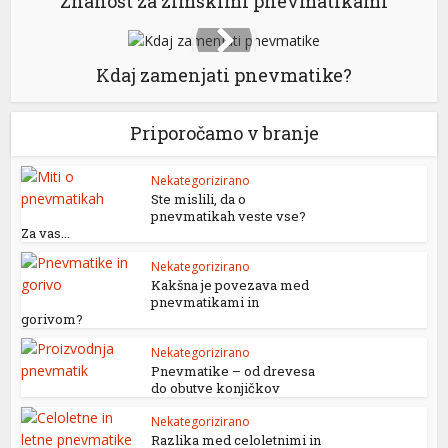
Znanost za zimskimi pnevmatikami
Kdaj zamenjati pnevmatike?
Priporočamo v branje
Nekategorizirano
Ste mislili, da o
pnevmatikah veste vse?
Za vas...
Nekategorizirano
Kakšna je povezava med
pnevmatikami in
gorivom?
Nekategorizirano
Pnevmatike – od drevesa
do obutve konjičkov
Nekategorizirano
Razlika med celoletnimi in