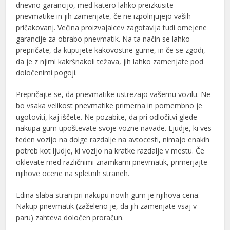
dnevno garancijo, med katero lahko preizkusite
pnevmatike in jih zamenjate, če ne izpolnjujejo vaših
pričakovanj. Večina proizvajalcev zagotavlja tudi omejene
garancije za obrabo pnevmatik. Na ta način se lahko
prepričate, da kupujete kakovostne gume, in če se zgodi,
da je z njimi kakršnakoli težava, jih lahko zamenjate pod
določenimi pogoji.
Prepričajte se, da pnevmatike ustrezajo vašemu vozilu. Ne
bo vsaka velikost pnevmatike primerna in pomembno je
ugotoviti, kaj iščete. Ne pozabite, da pri odločitvi glede
nakupa gum upoštevate svoje vozne navade. Ljudje, ki ves
teden vozijo na dolge razdalje na avtocesti, nimajo enakih
potreb kot ljudje, ki vozijo na kratke razdalje v mestu. Če
oklevate med različnimi znamkami pnevmatik, primerjajte
njihove ocene na spletnih straneh.
Edina slaba stran pri nakupu novih gum je njihova cena.
Nakup pnevmatik (zaželeno je, da jih zamenjate vsaj v
paru) zahteva določen proračun.