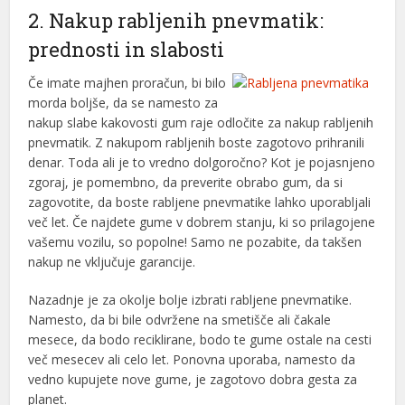
2. Nakup rabljenih pnevmatik:
prednosti in slabosti
Če imate majhen proračun, bi bilo
morda boljše, da se namesto za
nakup slabe kakovosti gum raje odločite za nakup rabljenih
pnevmatik. Z nakupom rabljenih boste zagotovo prihranili
denar. Toda ali je to vredno dolgoročno? Kot je pojasnjeno
zgoraj, je pomembno, da preverite obrabo gum, da si
zagovotite, da boste rabljene pnevmatike lahko uporabljali
več let. Če najdete gume v dobrem stanju, ki so prilagojene
vašemu vozilu, so popolne! Samo ne pozabite, da takšen
nakup ne vključuje garancije.
Nazadnje je za okolje bolje izbrati rabljene pnevmatike.
Namesto, da bi bile odvržene na smetišče ali čakale
mesece, da bodo reciklirane, bodo te gume ostale na cesti
več mesecev ali celo let. Ponovna uporaba, namesto da
vedno kupujete nove gume, je zagotovo dobra gesta za
planet.